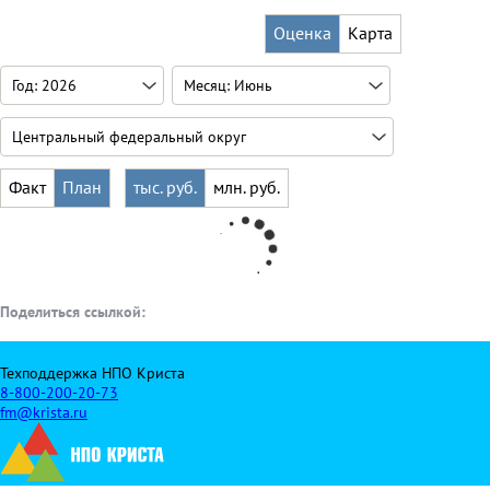
Оценка
Карта
Факт
План
тыс. руб.
млн. руб.
Поделиться ссылкой:
Техподдержка НПО Криста
8-800-200-20-73
fm@krista.ru