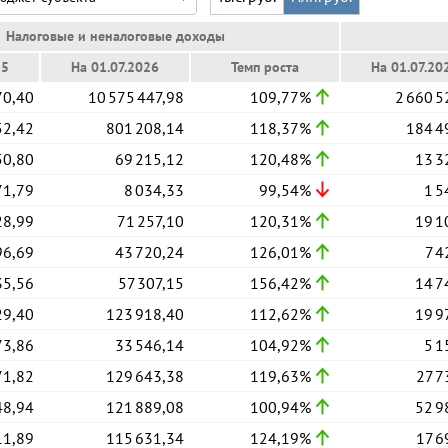
Налоговые и неналоговые доходы
25
На 01.07.2026
Темп роста
На 01.07.20
70,40
10 575 447,98
109,77%
2 660 5
52,42
801 208,14
118,37%
184 4
50,80
69 215,12
120,48%
13 3
71,79
8 034,33
99,54%
1 5
28,99
71 257,10
120,31%
19 1
96,69
43 720,24
126,01%
7 4
35,56
57 307,15
156,42%
14 7
29,40
123 918,40
112,62%
19 9
73,86
33 546,14
104,92%
5 1
71,82
129 643,38
119,63%
27 7
48,94
121 889,08
100,94%
52 9
11,89
115 631,34
124,19%
17 6