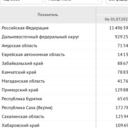
Показатель
На 01.07.20
Российская Федерация
11 496 3
Дальневосточный федеральный округ
929 2
Амурская область
71 5
Еврейская автономная область
14 1
Забайкальский край
88 6
Камчатский край
78 8
Магаданская область
41 7
Приморский край
129 8
Республика Бурятия
65 6
Республика Саха (Якутия)
172 7
Сахалинская область
125 9
Хабаровский край
109 6