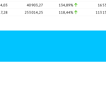
24,03
40 903,27
134,89%
16 5
17,28
253 014,25
118,44%
113 1
20,39
2 171,56
97,80%
1 2
31,60
101 216,14
117,38%
47 9
38,91
30 583,84
113,53%
12 6
97,02
80 150,67
116,33%
33 3
40,42
17 410,91
144,60%
11 5
88,94
21 481,13
124,25%
6 4
92,25
1 704 493,90
111,87%
1 227 4
24,93
65 901,20
110,90%
39 8
89,68
189 009,45
104,60%
155 0
09,48
93 131,42
107,65%
66 1
13,28
60 083,88
111,65%
39 1
16,31
157 536,80
113,49%
121 4