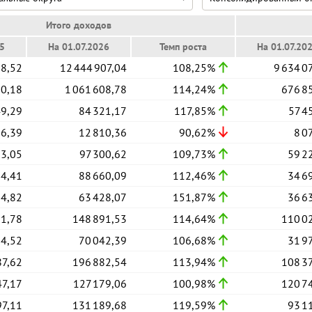
Итого доходов
25
На 01.07.2026
Темп роста
На 01.07.20
98,52
12 444 907,04
108,25%
9 634 0
50,18
1 061 608,78
114,24%
676 8
49,29
84 321,17
117,85%
57 4
36,39
12 810,36
90,62%
8 0
73,05
97 300,62
109,73%
59 2
34,41
88 660,09
112,46%
34 6
64,82
63 428,07
151,87%
36 6
81,78
148 891,53
114,64%
110 0
54,52
70 042,39
106,68%
31 9
87,62
196 882,54
113,94%
108 3
47,17
127 179,06
100,98%
120 7
97,11
131 189,68
119,59%
93 1