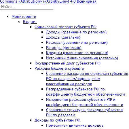
Commons «Attribution» («Атрибуция») 4.0 Всемирная
Мониторинги
Бюджет
Финансовый паспорт субъекта РФ
Доходы (сравнение по регионам)
Доходы (детально)
Расходы (сравнение по регионам)
Расходы (детально)
Кредиты (сравнение по регионам)
Источники финансирования (детально)
Государственный долг субъектов РФ
Расходы бюджета субъекта
Сравнение расходов по бюджетам субъектов
РФ по разделам/подразделам
классификации расходов
Распределение субъектов РФ по
коэффициенту бюджетной обеспеченности
Исполнение расходов субъектов РФ и
коэффициент бюджетной обеспеченности
Сравнение структуры расходов субъектов
РФ по разделам
Доходы по субъектам РФ
Помесячная динамика доходов