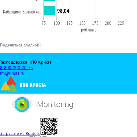
98,04
Кабардино-Балкарска…
75
100
125
150
175
200
225
руб./литр
Поделиться ссылкой:
Техподдержка НПО Криста
8-800-200-20-73
fm@krista.ru
Загрузите из RuStore