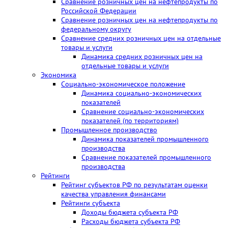
Сравнение розничных цен на нефтепродукты по
Свердловская область
0
Российской Федерации
Сравнение розничных цен на нефтепродукты по
Тюменская область
0
федеральному округу
Сравнение средних розничных цен на отдельные
Ханты-Мансийский
0
товары и услуги
автономный округ
Динамика средних розничных цен на
Челябинская область
0
отдельные товары и услуги
Экономика
Ямало-Ненецкий
0
Социально-экономическое положение
автономный округ
Динамика социально-экономических
показателей
Центральный федеральный
Сравнение социально-экономических
округ
показателей (по территориям)
Промышленное производство
Белгородская область
0
Динамика показателей промышленного
Брянская область
0
производства
Сравнение показателей промышленного
Владимирская область
0
производства
Рейтинги
Воронежская область
0
Рейтинг субъектов РФ по результатам оценки
г. Москва
0
качества управления финансами
Рейтинги субъекта
Ивановская область
0
Доходы бюджета субъекта РФ
Расходы бюджета субъекта РФ
Калужская область
0