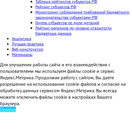
Таблица рейтингов субъектов РФ
Рейтинг субъектов РФ
Костромская область
0
Мониторинг соблюдения требований бюджетного
Курская область
0
законодательства субъектами РФ
Группа субъектов по доле дотаций
Липецкая область
0
Рейтинг регионов по уровню открытости
бюджетных данных
Московская область
0
Аналитика
Лучшая практика
Орловская область
0
Веб-конструктор
Рязанская область
0
Материалы
Смоленская область
0
Для улучшения работы сайта и его взаимодействия с
пользователями мы используем файлы cookie и сервис
Тамбовская область
0
Яндекс.Метрика. Продолжая работу с сайтом, Вы даёте
Тверская область
0
разрешение на использование cookie-файлов и согласие на
Тульская область
0
обработку данных сервисом Яндекс.Метрика. Вы всегда
можете отключить файлы cookie в настройках Вашего
Ярославская область
0
браузера.
Южный федеральный округ
Понятно
Астраханская область
0
Волгоградская область
0