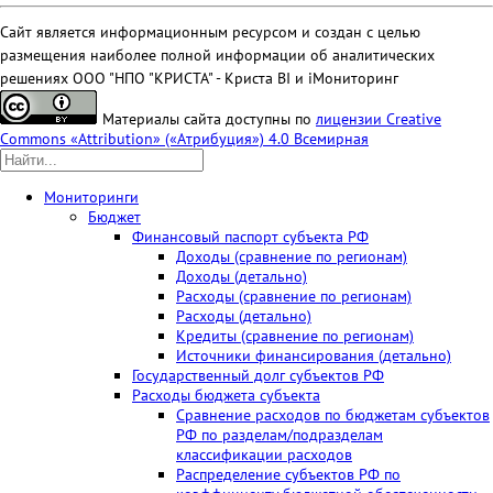
Сайт является информационным ресурсом и создан с целью
Новгородская область
0
размещения наиболее полной информации об аналитических
Псковская область
0
решениях ООО "НПО "КРИСТА" - Криста BI и iМониторинг
Республика Карелия
0
Материалы сайта доступны по
лицензии Creative
Республика Коми
1
Commons «Attribution» («Атрибуция») 4.0 Всемирная
Северо-Кавказский
федеральный округ
Мониторинги
Бюджет
Кабардино-Балкарская
0
Финансовый паспорт субъекта РФ
Республика
Доходы (сравнение по регионам)
Доходы (детально)
Карачаево-Черкесская
0
Расходы (сравнение по регионам)
Республика
Расходы (детально)
Республика Дагестан
0
Кредиты (сравнение по регионам)
Источники финансирования (детально)
Республика Ингушетия
0
Государственный долг субъектов РФ
Расходы бюджета субъекта
Республика Северная
0
Сравнение расходов по бюджетам субъектов
Осетия-Алания
РФ по разделам/подразделам
Ставропольский край
0
классификации расходов
Распределение субъектов РФ по
Чеченская Республика
0