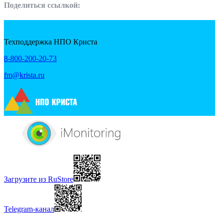
Поделиться ссылкой:
Техподдержка НПО Криста
8-800-200-20-73
fm@krista.ru
Загрузите из RuStore
Telegram-канал