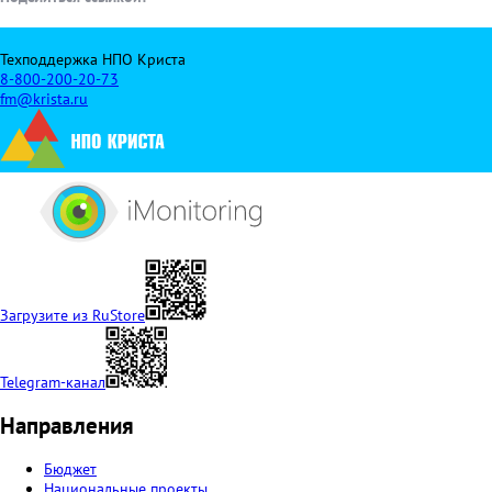
Техподдержка НПО Криста
8-800-200-20-73
fm@krista.ru
Загрузите из RuStore
Telegram-канал
Направления
Бюджет
Национальные проекты