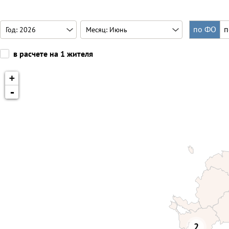
по ФО
п
в расчете на 1 жителя
+
-
2