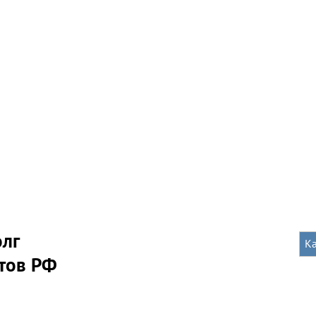
олг
К
тов РФ