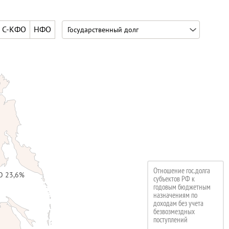
С-КФО
НФО
Отношение гос.долга
О 23,6%
субъектов РФ к
годовым бюджетным
назначениям по
доходам без учета
безвозмездных
поступлений