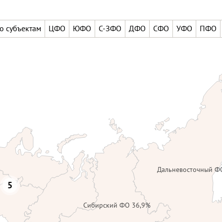
о субъектам
ЦФО
ЮФО
С-ЗФО
ДФО
СФО
УФО
ПФО
Дальневосточный Ф
5
Сибирский ФО 36,9%