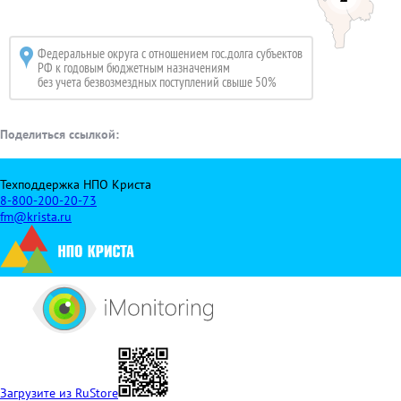
Федеральные округа с отношением гос.долга субъектов
РФ к
годовым бюджетным назначениям
без учета безвозмездных поступлений свыше 50%
Поделиться ссылкой:
Техподдержка НПО Криста
8-800-200-20-73
fm@krista.ru
Загрузите из RuStore