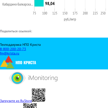
98,04
Кабардино-Балкарска…
75
100
125
150
175
200
225
250
руб./литр
Поделиться ссылкой:
Техподдержка НПО Криста
8-800-200-20-73
fm@krista.ru
Загрузите из RuStore