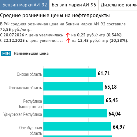
Бензин марки АИ-92
Бензин марки АИ-95
Дизельное топл
Средние розничные цены на нефтепродукты
В РФ средняя розничная цена на Бензин марки АИ-92 составила
73,85
руб./литр.
С
20.07.2026 г.
цена
увеличилась
на
0,25
руб./литр
(0,34%)
.
С
22.12.2025 г.
цена
увеличилась
на
12,45
руб./литр
(20,28%)
.
Наименьшая цена
61,71
Омская область
63,18
Ярославская область
63,45
Республика
Башкортостан
64,04
Удмуртская Республика
64,97
Оренбургская
область