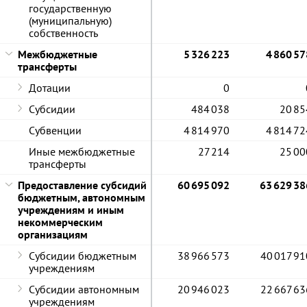
государственную
(муниципальную)
собственность
Межбюджетные
5 326 223
4 860 57
трансферты
Дотации
0
Субсидии
484 038
20 85
Субвенции
4 814 970
4 814 72
Иные межбюджетные
27 214
25 00
трансферты
Предоставление субсидий
60 695 092
63 629 38
бюджетным, автономным
учреждениям и иным
некоммерческим
организациям
Субсидии бюджетным
38 966 573
40 017 91
учреждениям
Субсидии автономным
20 946 023
22 667 63
учреждениям