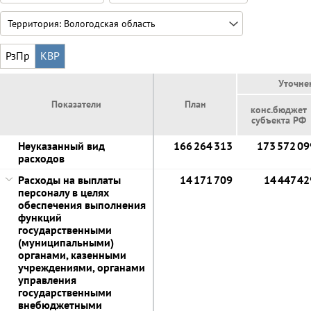
РзПр
КВР
Уточне
Показатели
План
конс.бюджет
субъекта РФ
Неуказанный вид
166 264 313
173 572 09
расходов
Расходы на выплаты
14 171 709
14 447 42
персоналу в целях
обеспечения выполнения
функций
государственными
(муниципальными)
органами, казенными
учреждениями, органами
управления
государственными
внебюджетными