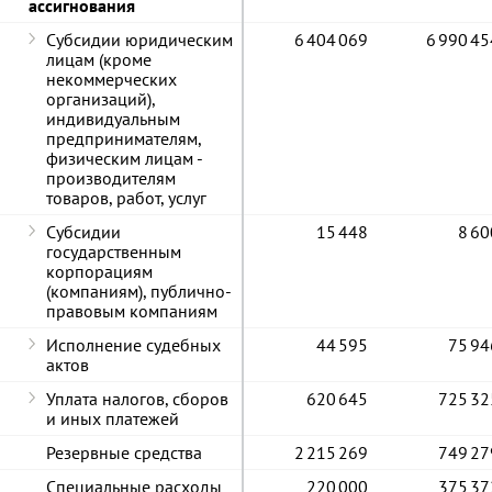
ассигнования
Субсидии юридическим
6 404 069
6 990 45
лицам (кроме
некоммерческих
организаций),
индивидуальным
предпринимателям,
физическим лицам -
производителям
товаров, работ, услуг
Субсидии
15 448
8 60
государственным
корпорациям
(компаниям), публично-
правовым компаниям
Исполнение судебных
44 595
75 94
актов
Уплата налогов, сборов
620 645
725 32
и иных платежей
Резервные средства
2 215 269
749 27
Специальные расходы
220 000
375 37