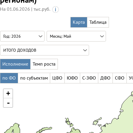
На 01.06.2026 | тыс.руб.
Карта
Таблица
Исполнение
Темп роста
по ФО
по субъектам
ЦФО
ЮФО
С-ЗФО
ДФО
СФО
У
+
-