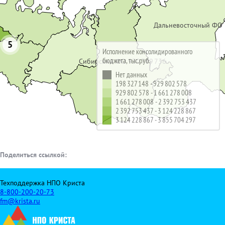
Дальневосточный ФО 
5
Исполнение консолидированного
бюджета, тыс.руб.
Сибирский ФО 930 769 736
Нет данных
198 327 148 - 929 802 578
929 802 578 - 1 661 278 008
1 661 278 008 - 2 392 753 437
2 392 753 437 - 3 124 228 867
3 124 228 867 - 3 855 704 297
Поделиться ссылкой:
Техподдержка НПО Криста
8-800-200-20-73
fm@krista.ru