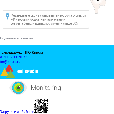
Федеральные округа с отношением гос.долга субъектов
РФ к
годовым бюджетным назначениям
без учета безвозмездных поступлений свыше 50%
Поделиться ссылкой:
Техподдержка НПО Криста
8-800-200-20-73
fm@krista.ru
Загрузите из RuStore