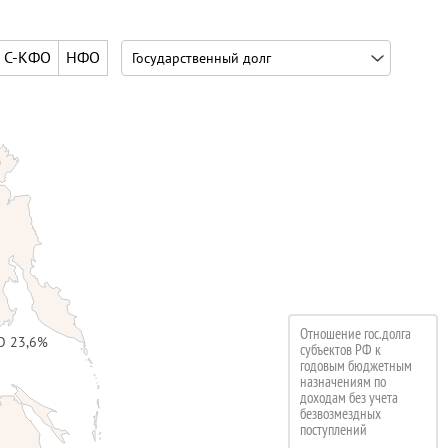
С-КФО
НФО
Отношение гос.долга
О 23,6%
субъектов РФ к
годовым бюджетным
назначениям по
доходам без учета
безвозмездных
поступлений