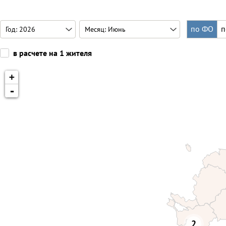
по ФО
п
в расчете на 1 жителя
+
-
2