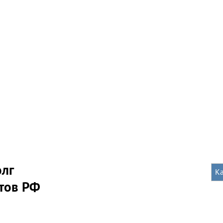
олг
К
тов РФ