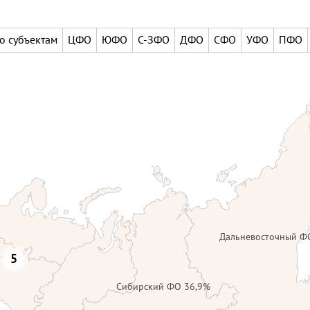
о субъектам
ЦФО
ЮФО
С-ЗФО
ДФО
СФО
УФО
ПФО
Дальневосточный Ф
5
Сибирский ФО 36,9%