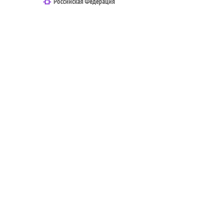
Российская Федерация
Поделиться ссылкой:
Техподдержка НПО Криста
8-800-200-20-73
fm@krista.ru
Загрузите из RuStore
Telegram-канал