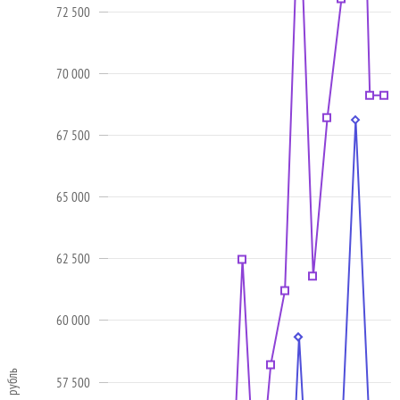
72 500
70 000
67 500
65 000
62 500
60 000
рубль
57 500