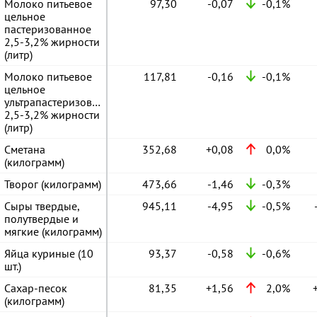
Молоко питьевое
97,30
-0,07
-0,1%
цельное
пастеризованное
2,5-3,2% жирности
(литр)
Молоко питьевое
117,81
-0,16
-0,1%
цельное
ультрапастеризованное
2,5-3,2% жирности
(литр)
Сметана
352,68
+0,08
0,0%
(килограмм)
Творог (килограмм)
473,66
-1,46
-0,3%
Сыры твердые,
945,11
-4,95
-0,5%
полутвердые и
мягкие (килограмм)
Яйца куриные (10
93,37
-0,58
-0,6%
шт.)
Сахар-песок
81,35
+1,56
2,0%
(килограмм)