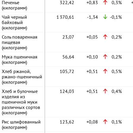
Печенье
322,42
+0,83
0,3%
(килограмм)
Чай черный
1 370,61
-1,34
-0,1%
байховый
(килограмм)
Соль поваренная
23,07
+0,05
0,2%
пищевая
(килограмм)
Мука пшеничная
56,64
+0,10
0,2%
(килограмм)
Хлеб ржаной,
105,72
+0,51
0,5%
ржано-пшеничный
(килограмм)
Хлеб и булочные
124,03
+0,51
0,4%
изделия из
пшеничной муки
различных сортов
(килограмм)
Рис шлифованный
123,62
+0,08
0,1%
(килограмм)