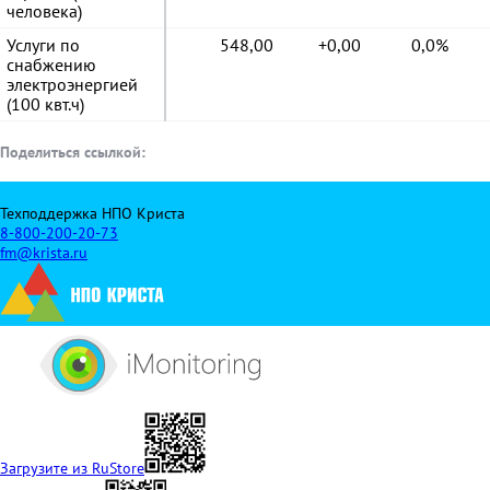
человека)
Услуги по
548,00
+0,00
0,0%
снабжению
электроэнергией
(100 квт.ч)
Поделиться ссылкой:
Техподдержка НПО Криста
8-800-200-20-73
fm@krista.ru
Загрузите из RuStore