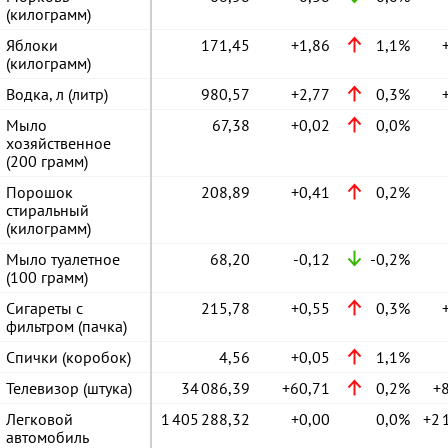
(килограмм)
Яблоки
171,45
+1,86
1,1%
(килограмм)
Водка, л (литр)
980,57
+2,77
0,3%
Мыло
67,38
+0,02
0,0%
хозяйственное
(200 грамм)
Порошок
208,89
+0,41
0,2%
стиральный
(килограмм)
Мыло туалетное
68,20
-0,12
-0,2%
(100 грамм)
Сигареты с
215,78
+0,55
0,3%
фильтром (пачка)
Спички (коробок)
4,56
+0,05
1,1%
Телевизор (штука)
34 086,39
+60,71
0,2%
+
Легковой
1 405 288,32
+0,00
0,0%
автомобиль