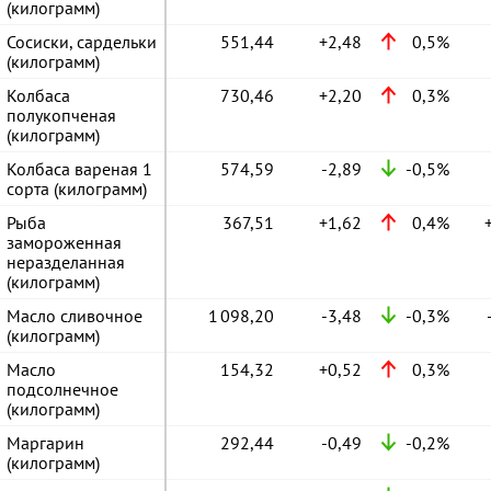
(килограмм)
Сосиски, сардельки
551,44
+2,48
0,5%
(килограмм)
Колбаса
730,46
+2,20
0,3%
полукопченая
(килограмм)
Колбаса вареная 1
574,59
-2,89
-0,5%
сорта (килограмм)
Рыба
367,51
+1,62
0,4%
замороженная
неразделанная
(килограмм)
Масло сливочное
1 098,20
-3,48
-0,3%
(килограмм)
Масло
154,32
+0,52
0,3%
подсолнечное
(килограмм)
Маргарин
292,44
-0,49
-0,2%
(килограмм)