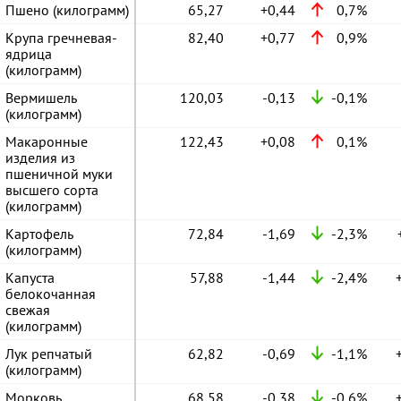
Пшено (килограмм)
65,27
+0,44
0,7%
Крупа гречневая-
82,40
+0,77
0,9%
ядрица
(килограмм)
Вермишель
120,03
-0,13
-0,1%
(килограмм)
Макаронные
122,43
+0,08
0,1%
изделия из
пшеничной муки
высшего сорта
(килограмм)
Картофель
72,84
-1,69
-2,3%
(килограмм)
Капуста
57,88
-1,44
-2,4%
белокочанная
свежая
(килограмм)
Лук репчатый
62,82
-0,69
-1,1%
(килограмм)
Морковь
68,58
-0,38
-0,6%