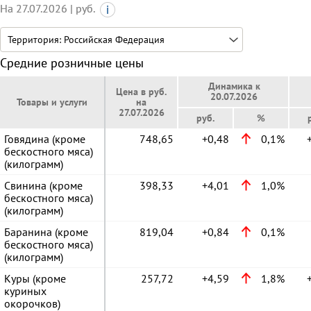
На 27.07.2026 | руб.
Средние розничные цены
Динамика к
Цена в руб.
20.07.2026
Товары и услуги
на
27.07.2026
руб.
%
Говядина (кроме
748,65
+0,48
0,1%
бескостного мяса)
(килограмм)
Свинина (кроме
398,33
+4,01
1,0%
бескостного мяса)
(килограмм)
Баранина (кроме
819,04
+0,84
0,1%
бескостного мяса)
(килограмм)
Куры (кроме
257,72
+4,59
1,8%
куриных
окорочков)