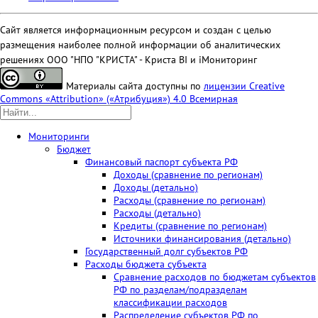
Сайт является информационным ресурсом и создан с целью
размещения наиболее полной информации об аналитических
решениях ООО "НПО "КРИСТА" - Криста BI и iМониторинг
Материалы сайта доступны по
лицензии Creative
Commons «Attribution» («Атрибуция») 4.0 Всемирная
Мониторинги
Бюджет
Финансовый паспорт субъекта РФ
Доходы (сравнение по регионам)
Доходы (детально)
Расходы (сравнение по регионам)
Расходы (детально)
Кредиты (сравнение по регионам)
Источники финансирования (детально)
Государственный долг субъектов РФ
Расходы бюджета субъекта
Сравнение расходов по бюджетам субъектов
РФ по разделам/подразделам
классификации расходов
Распределение субъектов РФ по