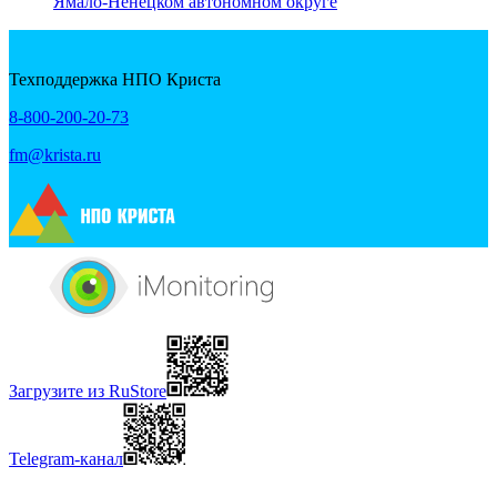
Ямало-Ненецком автономном округе
Техподдержка НПО Криста
8-800-200-20-73
fm@krista.ru
Загрузите из RuStore
Telegram-канал